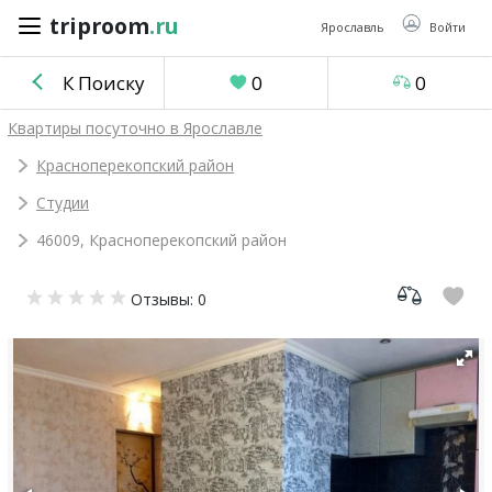
triproom
.ru
triproom
.ru
Ярославль
Войти
К Поиску
0
0
Российский
Квартиры посуточно в Ярославле
рубль
Красноперекопский район
Студии
Войти / Зарегистрироваться
46009, Красноперекопский район
Добавить
Отзывы: 0
объявление
Избранное
0
Сравнение
0