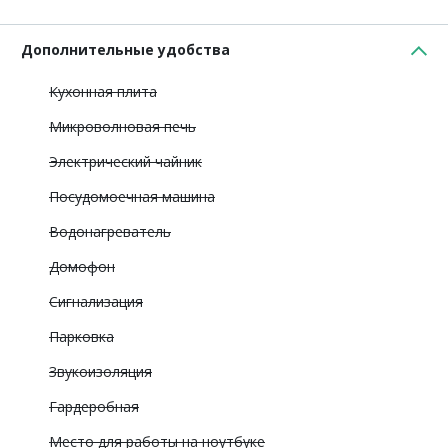
Дополнительные удобства
Кухонная плита
Микроволновая печь
Электрический чайник
Посудомоечная машина
Водонагреватель
Домофон
Сигнализация
Парковка
Звукоизоляция
Гардеробная
Место для работы на ноутбуке