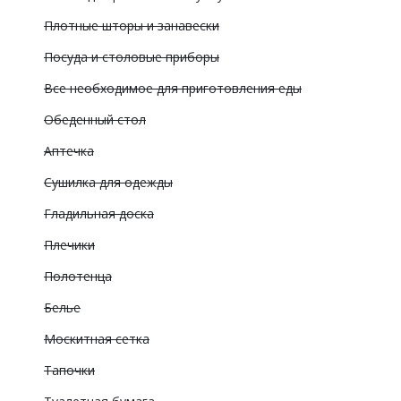
Плотные шторы и занавески
Посуда и столовые приборы
Все необходимое для приготовления еды
Обеденный стол
Аптечка
Сушилка для одежды
Гладильная доска
Плечики
Полотенца
Белье
Москитная сетка
Тапочки