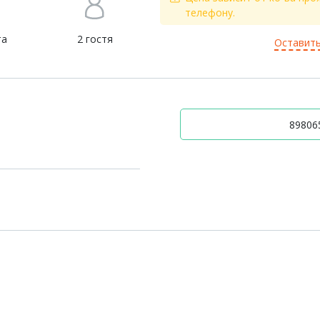
телефону.
та
2 гостя
Оставить
898065