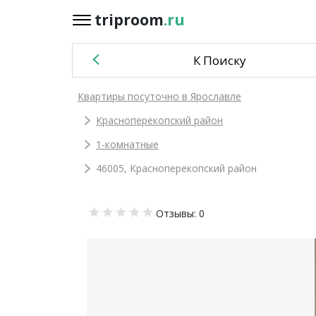
triproom
.ru
triproom
.ru
К Поиску
Российский
Квартиры посуточно в Ярославле
рубль
Красноперекопский район
Войти / Зарегистрироваться
1-комнатные
46005, Красноперекопский район
Добавить
Отзывы: 0
объявление
Избранное
0
Сравнение
0