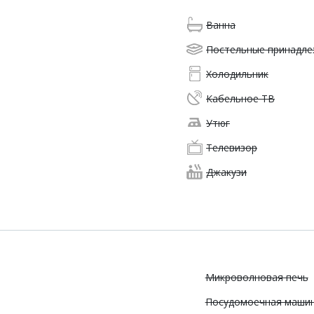
Ванна
Постельные принадл
Холодильник
Кабельное ТВ
Утюг
Телевизор
Джакузи
Микроволновая печь
Посудомоечная маши