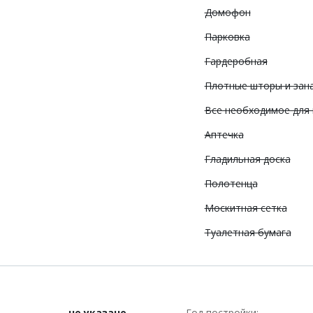
Домофон
Парковка
Гардеробная
Плотные шторы и зан
Все необходимое для
Аптечка
Гладильная доска
Полотенца
Москитная сетка
Туалетная бумага
не указано
Год постройки: