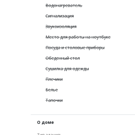
Водонагреватель
Сигнализация
Звукоизоляция
Место для работы на ноутбуке
Посуда и столовые приборы
Обеденный стол
Сушилка для одежды
Плечики
Белье
Тапочки
О доме
Тип здания: