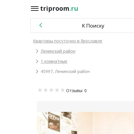
triproom
.ru
triproom
.ru
К Поиску
Российский
Квартиры посуточно в Ярославле
рубль
Ленинский район
Войти / Зарегистрироваться
1-комнатные
45997, Ленинский район
Добавить
Отзывы: 0
объявление
Избранное
0
Сравнение
0