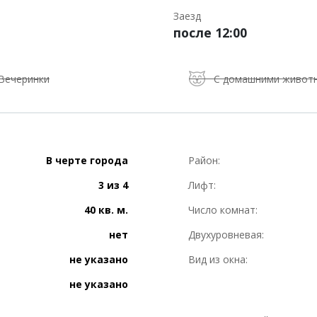
Заезд
после 12:00
Вечеринки
С домашними живот
В черте города
Район:
3 из 4
Лифт:
40 кв. м.
Число комнат:
нет
Двухуровневая:
не указано
Вид из окна:
не указано