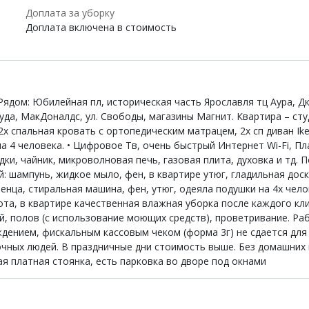
Доплата за уборку
Доплата включена в стоимость
 Рядом: Юбилейная пл, историческая часть Ярославля тц Аура, 
Труда, МакДоналдс, ул. Свободы, магазины Магнит. Квартира – с
х спальная кровать с ортопедическим матрацем, 2х сп диван Ike
 4 человека. • Цифровое Тв, очень быстрый Интернет Wi-Fi, Пла
дки, чайник, микроволновая печь, газовая плита, духовка и тд.
: шампунь, жидкое мыло, фен, в квартире утюг, гладильная доска
нца, стиральная машина, фен, утюг, одеяла подушки на 4х челов
тота, в квартире качественная влажная уборка после каждого кл
, полов (с использование моющих средств), проветривание. Рабо
дением, фискальным кассовым чеком (форма 3г) не сдается для
очных людей. В праздничные дни стоимость выше. Без домашних 
ая платная стоянка, есть парковка во дворе под окнами