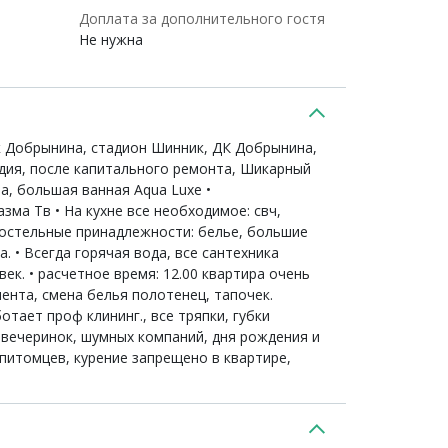
Доплата за дополнительного гостя
Не нужна
Дк Добрынина, стадион Шинник, ДК Добрынина,
тудия, после капитального ремонта, Шикарный
a, большая ванная Aqua Luxe •
зма Тв • На кухне все необходимое: свч,
 Постельные принадлежности: белье, большие
. • Всегда горячая вода, все сантехника
ек. • расчетное время: 12.00 квартира очень
иента, смена белья полотенец, тапочек.
тает проф клининг., все тряпки, губки
 вечеринок, шумных компаний, дня рождения и
питомцев, курение запрещено в квартире,