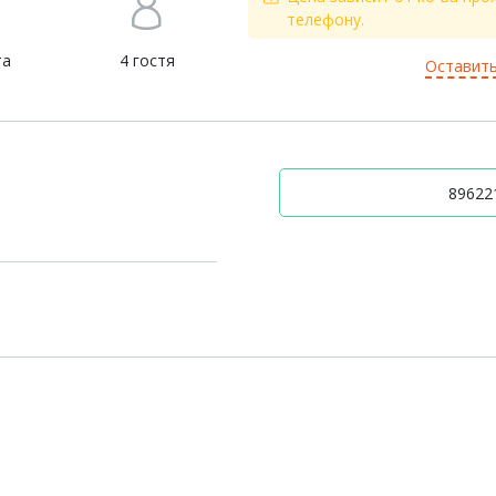
телефону.
та
4 гостя
Оставить
896221