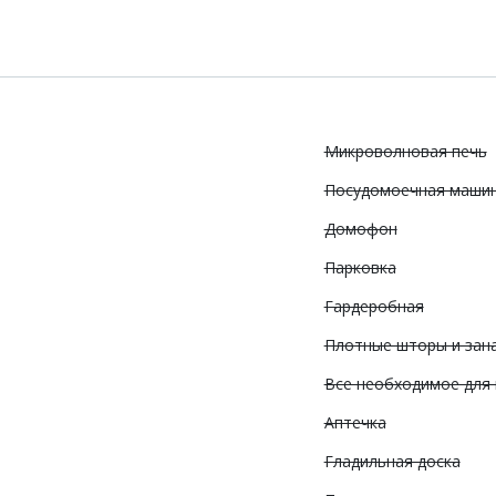
Микроволновая печь
Посудомоечная маши
Домофон
Парковка
Гардеробная
Плотные шторы и зан
Все необходимое для
Аптечка
Гладильная доска