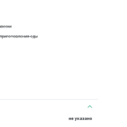
авески
 приготовления еды
не указано