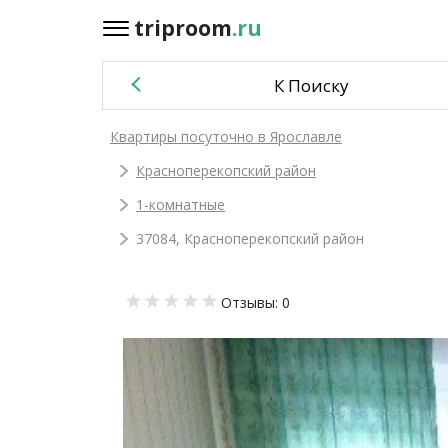
triproom
.ru
triproom
.ru
К Поиску
Российский
Квартиры посуточно в Ярославле
рубль
Красноперекопский район
Войти / Зарегистрироваться
1-комнатные
37084, Красноперекопский район
Добавить
Отзывы: 0
объявление
Избранное
0
Сравнение
0