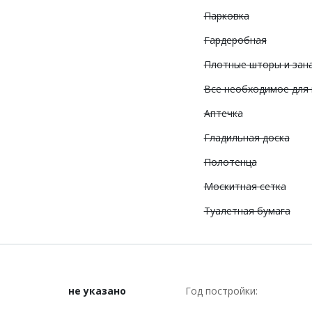
Парковка
Гардеробная
Плотные шторы и зан
Все необходимое для
Аптечка
Гладильная доска
Полотенца
Москитная сетка
Туалетная бумага
не указано
Год постройки: