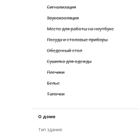
Сигнализация
Звукоизоляция
Место для работы на ноутбуке
Посуда и столовые приборы
Обеденный стол
Сушилка для одежды
Плечики
Белье
Тапочки
О доме
Тип здания: