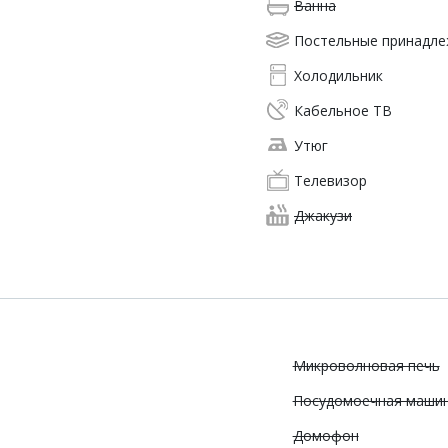
Ванна
Постельные принадл
Холодильник
Кабельное ТВ
Утюг
Телевизор
Джакузи
Микроволновая печь
Посудомоечная маши
Домофон