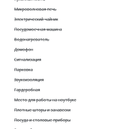
Микроволновая печь
Электрический чайник
Посудомоечная машина
Водонагреватель
Домофон
Сигнализация
Парковка
Звукоизоляция
Гардеробная
Место для работы на ноутбуке
Плотные шторы и занавески
Посуда и столовые приборы