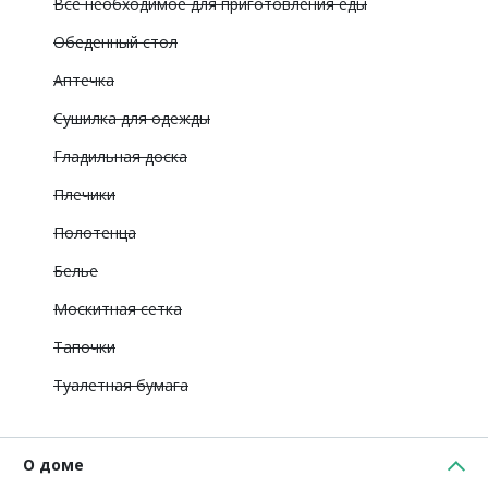
Все необходимое для приготовления еды
Обеденный стол
Аптечка
Сушилка для одежды
Гладильная доска
Плечики
Полотенца
Белье
Москитная сетка
Тапочки
Туалетная бумага
О доме