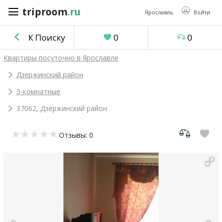
triproom
.ru
triproom
.ru
Ярославль
Войти
К Поиску
0
0
Российский
Квартиры посуточно в Ярославле
рубль
Дзержинский район
3-комнатные
Войти / Зарегистрироваться
37062, Дзержинский район
Добавить
Отзывы: 0
объявление
Избранное
0
Сравнение
0