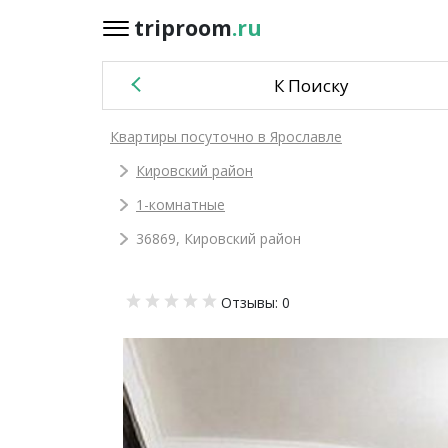
triproom
.ru
triproom
.ru
К Поиску
Российский
Квартиры посуточно в Ярославле
рубль
Кировский район
Войти / Зарегистрироваться
1-комнатные
36869, Кировский район
Добавить
Отзывы: 0
объявление
Избранное
0
Сравнение
0