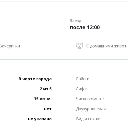
Заезд
после 12:00
Вечеринки
С домашними живот
В черте города
Район:
2 из 5
Лифт:
35 кв. м.
Число комнат:
нет
Двухуровневая:
не указано
Вид из окна: