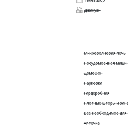
Телевизор
Джакузи
Микроволновая печь
Посудомоечная маши
Домофон
Парковка
Гардеробная
Плотные шторы и зан
Все необходимое для
Аптечка