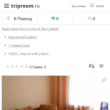
triproom
.ru
triproom
.ru
Ярославль
Войти
К Поиску
0
0
Российский
Квартиры посуточно в Ярославле
рубль
Кировский район
1-комнатные
Войти / Зарегистрироваться
36865, Кировский район
Добавить
Отзывы: 0
объявление
Избранное
0
Сравнение
0