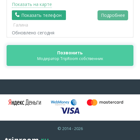
Показать на карте
Показать телефон
Подробнее
Галина
Обновлено сегодня
Позвонить
Модератор TripRoom собственник
© 2014 - 2026
triproom
.ru