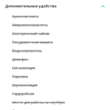
Дополнительные удобства
Кухонная плита
Микроволновая печь
Электрический чайник
Посудомоечная машина
Водонагреватель
Домофон
Сигнализация
Парковка
Звукоизоляция
Гардеробная
Место для работы на ноутбуке