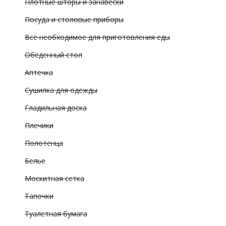
Плотные шторы и занавески
Посуда и столовые приборы
Все необходимое для приготовления еды
Обеденный стол
Аптечка
Сушилка для одежды
Гладильная доска
Плечики
Полотенца
Белье
Москитная сетка
Тапочки
Туалетная бумага