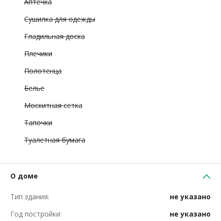
Аптечка
Сушилка для одежды
Гладильная доска
Плечики
Полотенца
Белье
Москитная сетка
Тапочки
Туалетная бумага
О доме
Тип здания:
не указано
Год постройки:
не указано