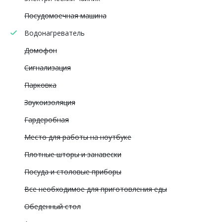
Посудомоечная машина
Водонагреватель
Домофон
Сигнализация
Парковка
Звукоизоляция
Гардеробная
Место для работы на ноутбуке
Плотные шторы и занавески
Посуда и столовые приборы
Все необходимое для приготовления еды
Обеденный стол