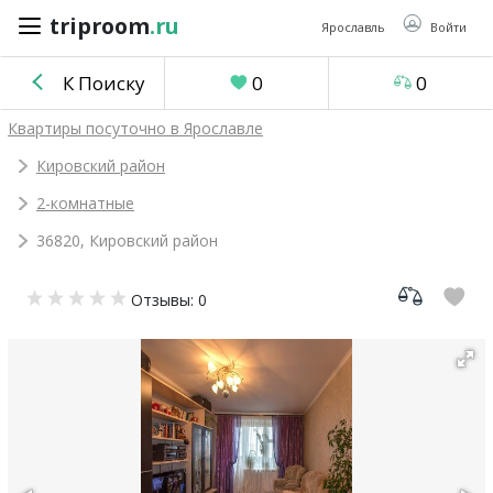
triproom
.ru
triproom
.ru
Ярославль
Войти
К Поиску
0
0
Российский
Квартиры посуточно в Ярославле
рубль
Кировский район
2-комнатные
Войти / Зарегистрироваться
36820, Кировский район
Добавить
Отзывы: 0
объявление
Избранное
0
Сравнение
0