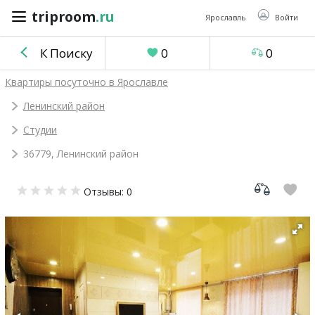
triproom
.ru
triproom
.ru
Ярославль
Войти
К Поиску
0
0
Российский
Квартиры посуточно в Ярославле
рубль
Ленинский район
Студии
Войти / Зарегистрироваться
36779, Ленинский район
Добавить
Отзывы: 0
объявление
Избранное
0
Сравнение
0