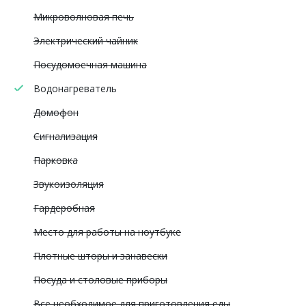
Микроволновая печь
Электрический чайник
Посудомоечная машина
Водонагреватель
Домофон
Сигнализация
Парковка
Звукоизоляция
Гардеробная
Место для работы на ноутбуке
Плотные шторы и занавески
Посуда и столовые приборы
Все необходимое для приготовления еды