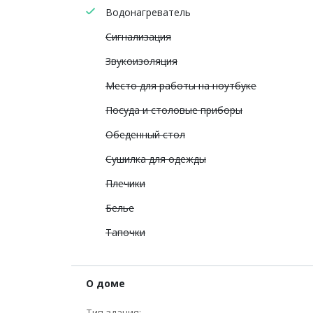
Водонагреватель
Сигнализация
Звукоизоляция
Место для работы на ноутбуке
Посуда и столовые приборы
Обеденный стол
Сушилка для одежды
Плечики
Белье
Тапочки
О доме
Тип здания: