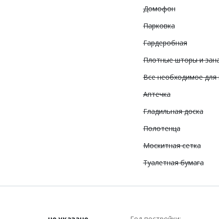
Домофон
Парковка
Гардеробная
Плотные шторы и зан
Все необходимое для
Аптечка
Гладильная доска
Полотенца
Москитная сетка
Туалетная бумага
не указано
Год постройки: