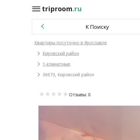
triproom
.ru
triproom
.ru
К Поиску
Российский
Квартиры посуточно в Ярославле
рубль
Кировский район
Войти / Зарегистрироваться
1-комнатные
36673, Кировский район
Добавить
Отзывы: 0
объявление
Избранное
0
Сравнение
0