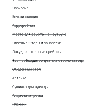
Парковка
Звукоизоляция
Гардеробная
Место для работы на ноутбуке
Плотные шторы и занавески
Посуда и столовые приборы
Все необходимое для приготовления еды
Обеденный стол
Аптечка
Сушилка для одежды
Гладильная доска
Плечики