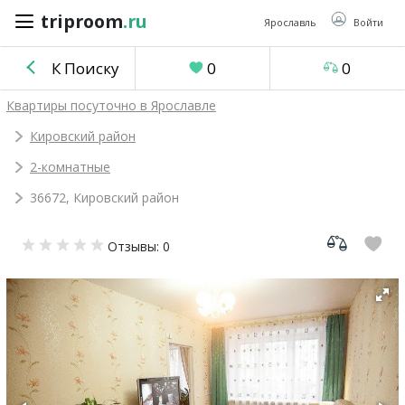
triproom
.ru
triproom
.ru
Ярославль
Войти
К Поиску
0
0
Российский
Квартиры посуточно в Ярославле
рубль
Кировский район
2-комнатные
Войти / Зарегистрироваться
36672, Кировский район
Добавить
Отзывы: 0
объявление
Избранное
0
Сравнение
0