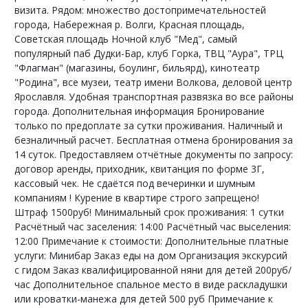
визита. Рядом: множество достопримечательностей
города, Набережная р. Волги, Красная площадь,
Советская площадь Ночной клуб "Мед", самый
популярный паб Дудки-Бар, клуб Горка, ТВЦ "Аура", ТРЦ
"Флагман" (магазины, боулинг, бильярд), кинотеатр
"Родина", все музеи, театр имени Волкова, деловой центр
Ярославля. Удобная транспортная развязка во все районы
города. Дополнительная информация Бронирование
только по предоплате за сутки проживания. Наличный и
безналичный расчет. Бесплатная отмена бронирования за
14 суток. Предоставляем отчётные документы по запросу:
договор аренды, приходник, квитанция по форме 3Г,
кассовый чек. Не сдаётся под вечеринки и шумным
компаниям ! Курение в квартире строго запрещено!
Штраф 1500руб! Минимальный срок проживания: 1 сутки
Расчётный час заселения: 14:00 Расчётный час выселения:
12:00 Примечание к стоимости: Дополнительные платные
услуги: Минибар Заказ еды на дом Организация экскурсий
с гидом Заказ квалифицированной няни для детей 200руб/
час Дополнительное спальное место в виде раскладушки
или кроватки-манежа для детей 500 руб Примечание к